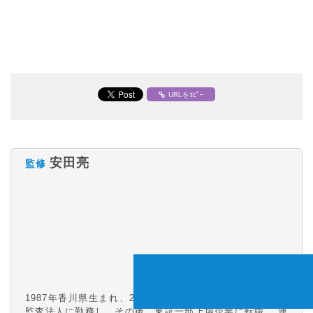
URLをｺﾋﾟｰ
安田亮
監修
1987年香川県生まれ、2008年公認会計士試験合格。 大手
監査法人に勤務し、その後、東証一部上場企業に転職。 連