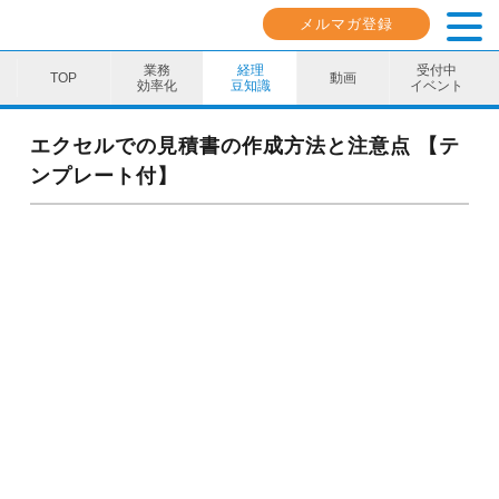
メルマガ登録
業務
経理
受付中
動画
効率化
豆知識
イベント
業務効率化
エクセルでの見積書の作成方法と注意点 【テ
ンプレート付】
経理豆知識
キャリア・スキル
イベント・セミナー
動画コンテンツ
ダウンロード資料
電子帳簿保存法資料
インボイス資料