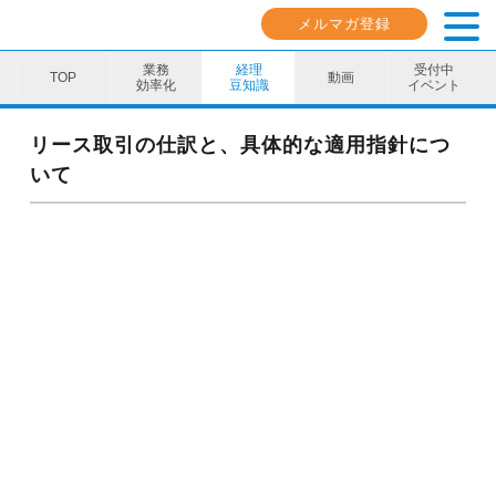
メルマガ登録
業務
経理
受付中
動画
効率化
豆知識
イベント
業務効率化
リース取引の仕訳と、具体的な適用指針につ
いて
経理豆知識
キャリア・スキル
イベント・セミナー
動画コンテンツ
ダウンロード資料
電子帳簿保存法資料
インボイス資料