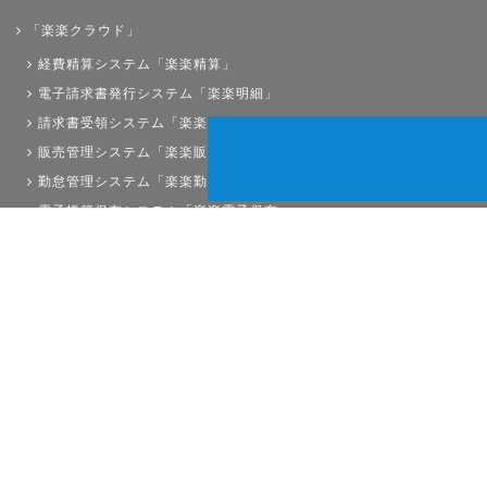
「楽楽クラウド」
経費精算システム「楽楽精算」
電子請求書発行システム「楽楽明細」
請求書受領システム「楽楽請求」
販売管理システム「楽楽販売」
勤怠管理システム「楽楽勤怠」
電子帳簿保存システム「楽楽電子保存」
債権管理システム「楽楽債権管理」
人事労務システム「楽楽人事労務」
サイトマップ
経理プラスは株式会社ラクスの登録商標です。
Copyright©RAKUS Co.,Ltd. All Right Reserved.