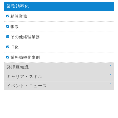
業務効率化
精算業務
帳票
その他経理業務
IT化
業務効率化事例
経理豆知識
キャリア・スキル
法律
イベント・ニュース
スキルアップ
税金
ニュース
教育
仕訳処理・会計処理
イベント・ニュース
おすすめ経理本
財務・資金調達