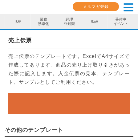
メルマガ登録
業務
経理
受付中
動画
効率化
豆知識
イベント
業務効率化
売上伝票
経理豆知識
売上伝票のテンプレートです。ExcelでA4サイズで
キャリア・スキル
作成してあります。商品の売り上げ取り引きがあっ
た際に記入します。入金伝票の見本、テンプレー
イベント・セミナー
ト、サンプルとしてご利用ください。
動画コンテンツ
ダウンロード資料
電子帳簿保存法資料
その他のテンプレート
インボイス資料