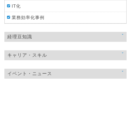
IT化
業務効率化事例
経理豆知識
法律
キャリア・スキル
税金
スキルアップ
仕訳処理・会計処理
イベント・ニュース
教育
財務・資金調達
ニュース
おすすめ経理本
決算
イベント・ニュース
年末調整
その他