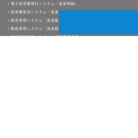
電子請求書発行システム「楽楽明細」
請求書受領システム「楽楽請求」
販売管理システム「楽楽販売」
勤怠管理システム「楽楽勤怠」
電子帳簿保存システム「楽楽電子保存」
債権管理システム「楽楽債権管理」
人事労務システム「楽楽人事労務」
サイトマップ
経理プラスは株式会社ラクスの登録商標です。
Copyright©RAKUS Co.,Ltd. All Right Reserved.