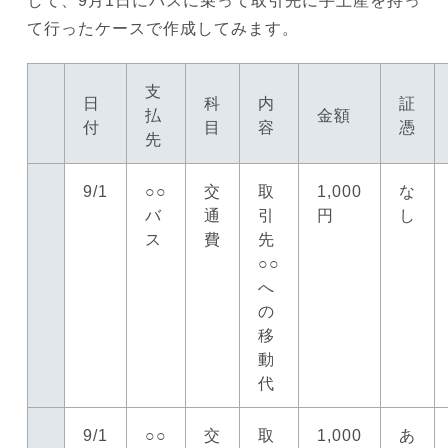
して、9月1日にバスに乗って取引先に手土産を持っ
て行ったケースで作成してみます。
支
日
科
内
証
払
金額
付
目
容
憑
先
9/1
○○
交
取
1,000
な
バ
通
引
円
し
ス
費
先
○○
へ
の
移
動
代
9/1
○○
交
取
1,000
あ