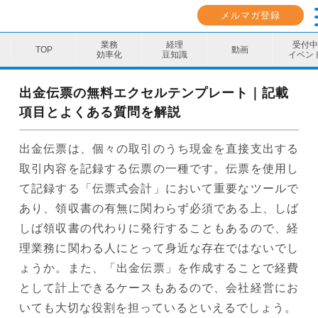
メルマガ登録
業務
経理
受付中
動画
効率化
豆知識
イベン
業務効率化
出金伝票の無料エクセルテンプレート｜記載
項目とよくある質問を解説
経理豆知識
出金伝票は、個々の取引のうち現金を直接支出する
キャリア・スキル
取引内容を記録する伝票の一種です。伝票を使用し
イベント・セミナー
て記録する「伝票式会計」において重要なツールで
あり、領収書の有無に関わらず必須である上、しば
動画コンテンツ
しば領収書の代わりに発行することもあるので、経
ダウンロード資料
理業務に関わる人にとって身近な存在ではないでし
ょうか。また、「出金伝票」を作成することで経費
電子帳簿保存法資料
として計上できるケースもあるので、会社経営にお
インボイス資料
いても大切な役割を担っているといえるでしょう。