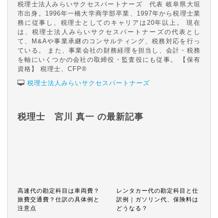
税理士法人みらいサクセスパートナーズ 代表 岐阜県大垣
市出身。1996年一橋大学商学部卒業、1997年から税理士業
務に従事し、税理士としてのキャリアは20年以上。 現在
は、税理士法人みらいサクセスパートナーズの代表とし
て、M&Aや事業承継のコンサルティング、税務対応を行っ
ている。 また、事業会社の財務経理を担当し、会計・税務
を軸にいくつかの会社の取締役・監査役にも従事。 【保有
資格】 税理士、CFP®
税理士法人みらいサクセスパートナーズ
税理士 宮川 真一 の最新記事
高速代の勘定科目は車両費？
レンタカー代の勘定科目と仕
旅費交通費？仕訳の具体例と
訳例｜ガソリン代、保険料は
注意点
どうなる？