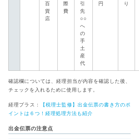
百
際
引
円
り
貨
費
先
店
○○
へ
の
手
土
産
代
確認欄については、経理担当が内容を確認した後、
チェックを入れるために使用します。
経理プラス：
【税理士監修】出金伝票の書き方のポ
イントは６つ！経理処理方法も紹介
出金伝票の注意点