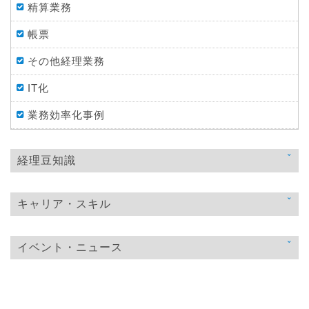
精算業務
帳票
その他経理業務
IT化
業務効率化事例
経理豆知識
法律
キャリア・スキル
税金
スキルアップ
仕訳処理・会計処理
イベント・ニュース
教育
財務・資金調達
ニュース
おすすめ経理本
決算
イベント・ニュース