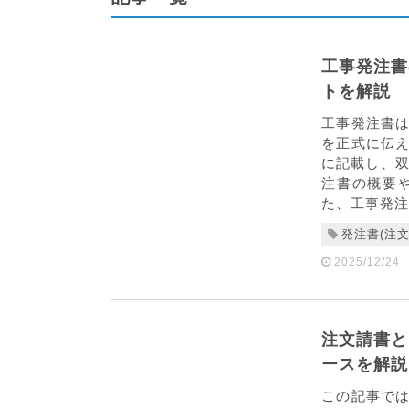
工事発注書
トを解説
工事発注書
を正式に伝
に記載し、双
注書の概要
た、工事発注
発注書(注文
2025/12/24
注文請書と
ースを解説
この記事で