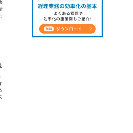
書
請
た
説
た
す
る
文