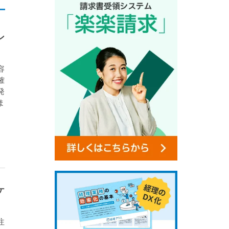
ン
容
確
発
ま
ケ
注