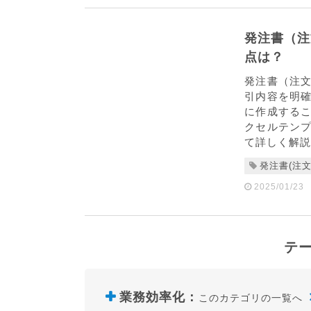
発注書（注
点は？
発注書（注
引内容を明
に作成する
クセルテン
て詳しく解説し
発注書(注文
2025/01/23
テ
業務効率化
：
このカテゴリの一覧へ