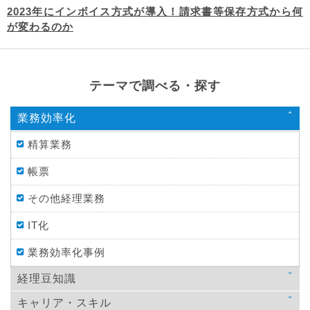
2023年にインボイス方式が導入！請求書等保存方式から何
が変わるのか
テーマで調べる・探す
業務効率化
精算業務
帳票
その他経理業務
IT化
業務効率化事例
経理豆知識
キャリア・スキル
法律