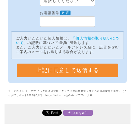
お電話番号
必須
ご入力いただいた個人情報は、
「個人情報の取り扱いにつ
いて」
の記載に基づいて適切に管理します。
また、ご入力いただいたメールアドレス宛に、広告を含む
ご案内のメールをお送りする場合があります。
※：デロイト トーマツ ミック経済研究所「クラウド型経費精算システム市場の実態と展望」（ミ
ックITリポート2026年6月号：https://mic-r.co.jp/micit/2026/）より
URLをｺﾋﾟｰ