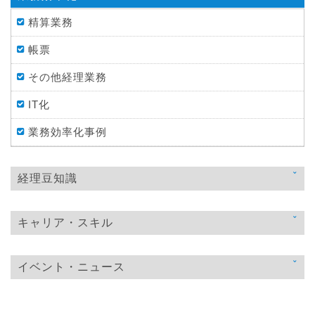
精算業務
帳票
その他経理業務
IT化
業務効率化事例
経理豆知識
法律
キャリア・スキル
税金
スキルアップ
仕訳処理・会計処理
イベント・ニュース
教育
財務・資金調達
ニュース
おすすめ経理本
決算