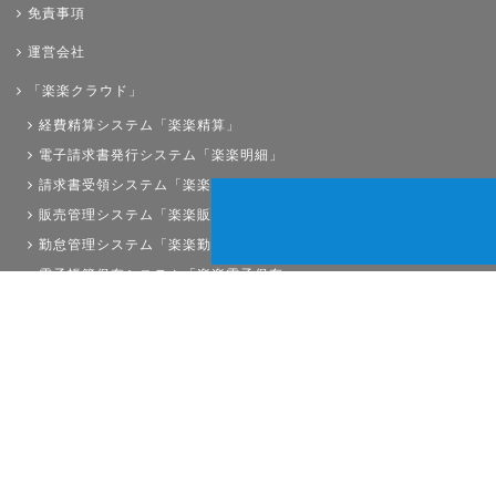
免責事項
運営会社
「楽楽クラウド」
経費精算システム「楽楽精算」
電子請求書発行システム「楽楽明細」
請求書受領システム「楽楽請求」
販売管理システム「楽楽販売」
勤怠管理システム「楽楽勤怠」
電子帳簿保存システム「楽楽電子保存」
債権管理システム「楽楽債権管理」
人事労務システム「楽楽人事労務」
サイトマップ
経理プラスは株式会社ラクスの登録商標です。