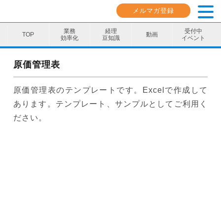
メルマガ登録
業務
経理
受付中
動画
効率化
豆知識
イベント
業務効率化
原価管理表
経理豆知識
原価管理表のテンプレートです。Excelで作成して
キャリア・スキル
あります。テンプレート、サンプルとしてご利用く
ださい。
イベント・セミナー
動画コンテンツ
ダウンロード資料
電子帳簿保存法資料
インボイス資料