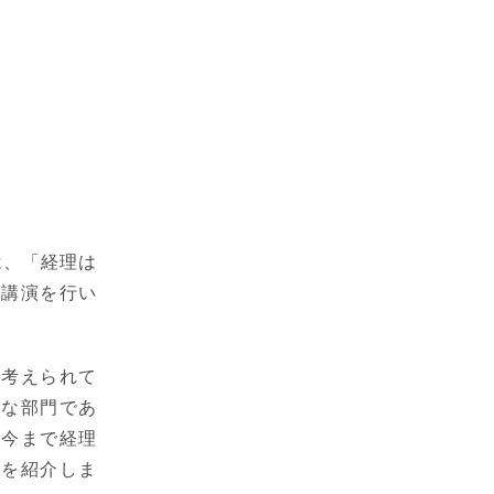
は、「経理は
た講演を行い
と考えられて
的な部門であ
、今まで経理
かを紹介しま