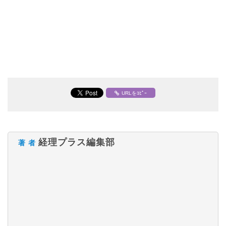
URLをｺﾋﾟｰ
経理プラス編集部
著 者