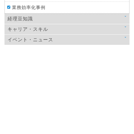
業務効率化事例
経理豆知識
キャリア・スキル
法律
イベント・ニュース
スキルアップ
税金
ニュース
教育
仕訳処理・会計処理
イベント・ニュース
おすすめ経理本
財務・資金調達
決算
年末調整
その他