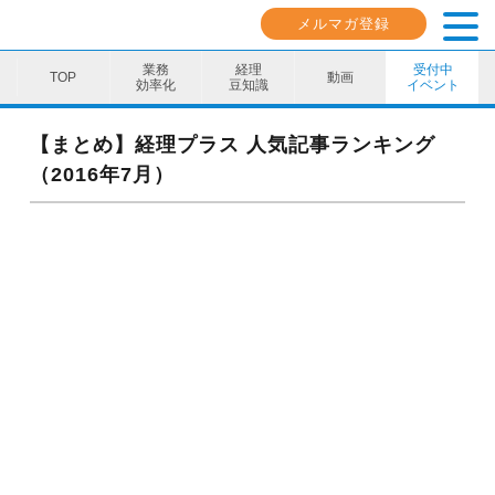
メルマガ登録
業務
経理
受付中
動画
効率化
豆知識
イベント
業務効率化
【まとめ】経理プラス 人気記事ランキング
（2016年7月）
経理豆知識
キャリア・スキル
イベント・セミナー
動画コンテンツ
ダウンロード資料
電子帳簿保存法資料
インボイス資料