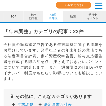
メルマガ登録
業務
経理
受付中
動画
効率化
豆知識
イベント
業務効率化
「年末調整」カテゴリの記事：22件
経理豆知識
会社員の簡易確定申告である年末調整に関する情報を
キャリア・スキル
お届けしています。経理担当者の年末年始の業務であ
る法定調書合計表、償却資産税申告書、給与支払報告
イベント・セミナー
書を作成する際の注意点、押さえておきたいポイント
についてご紹介します。また、源泉徴収の仕組みやマ
動画コンテンツ
イナンバー制度がもたらす影響についても解説してい
ます。
ダウンロード資料
電子帳簿保存法資料
その他に、こんなカテゴリがあります
インボイス資料
年末調整
法定調書合計表