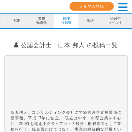
メルマガ登録
業務
経理
受付中
動画
効率化
豆知識
イベント
業務効率化
公認会計士 山本 邦人
の投稿一覧
経理豆知識
キャリア・スキル
イベント・セミナー
動画コンテンツ
ダウンロード資料
電子帳簿保存法資料
監査法人、コンサルティング会社にて経営改善支援業務に
従事後、平成17年に独立。 現在は中小・中堅企業を中心
に、200件を超えるクライアントの税務・財務顧問として業
インボイス資料
務を行う。税金面だけではなく、事業の継続的な発展とい